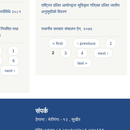
राष्ट्रिय दलित आयोगद्वारा सूचिकृत गरिएका दलित जातीय
कार्यविधि २०८१
अनुसूचीको विवरण
वन नियमित तथा
स्थानीय सरकार संचालन ऐन, २०७४
१
Pages
« first
‹ previous
1
1
2
3
4
next ›
6
last »
next ›
संपर्क
ठेगाना : भेरीगंगा - १२ , सुर्खेत
फोन: +९७७ ८३ ५४०१५४/०८३-५४०३११