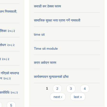
कवाडी कर ठेक्का फारम
ालन नियमावली,
सामाजिक सुरक्षा भत्ता प्राप्त गर्ने नामावली
्देशिका २०८२
time sit
संसोधन २०८२
Time sit module
िधि २०८२
करार आवेदन फारम
ार गरिएको मापदण्ड
कार्यसम्पादन मूल्या‌कनको ढाँचा
ोधन २०८२
Pages
1
2
3
4
कार्यविधि २०८२
next ›
last »
5