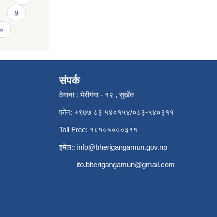
9
 »
संपर्क
ठेगाना : भेरीगंगा - १२ , सुर्खेत
फोन: +९७७ ८३ ५४०१५४/०८३-५४०३११
Toll Free: १८१०५०००३११
इमेल::
info@bherigangamun.gov.np
ito.bherigangamun@gmail.com