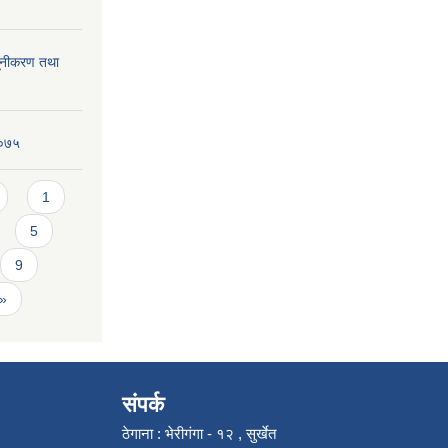
्यूनीकरण तथा
२०७५
1
5
9
 »
संपर्क
ठेगाना : भेरीगंगा - १२ , सुर्खेत