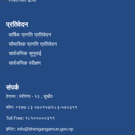
निवेदनको ढाँचा
प्रतिवेदन
वार्षिक प्रगति प्रतिवेदन
चौमासिक प्रगति प्रतिवेदन
सार्वजनिक सुनुवाई
सार्वजनिक परीक्षण
संपर्क
ठेगाना : भेरीगंगा - १२ , सुर्खेत
फोन: +९७७ ८३ ५४०१५४/०८३-५४०३११
Toll Free: १८१०५०००३११
इमेल::
info@bherigangamun.gov.np