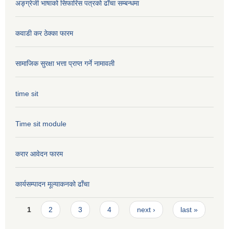
अङ्ग्रेजी भाषाको सिफारिस पत्रको ढाँचा सम्बन्धमा
कवाडी कर ठेक्का फारम
सामाजिक सुरक्षा भत्ता प्राप्त गर्ने नामावली
time sit
Time sit module
करार आवेदन फारम
कार्यसम्पादन मूल्या‌कनको ढाँचा
Pages
1
2
3
4
next ›
last »