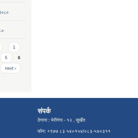
 २०८०
०८०
1
5
6
next ›
संपर्क
ठेगाना : भेरीगंगा - १२ , सुर्खेत
फोन: +९७७ ८३ ५४०१५४/०८३-५४०३११