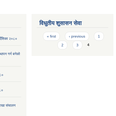
विधुतीय शुसासन सेवा
Pages
« first
‹ previous
1
र्देशिका २०८०
2
3
4
्थापन गर्न बनेको
०८०
०८०
ाखा संचालन