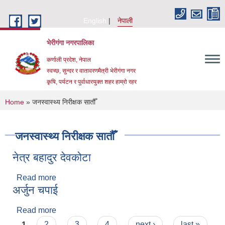
Skip to main content
English
नेपाली
भेरीगंगा नगरपालिका
कर्णाली प्रदेश, नेपाल
स्वच्छ, सुन्दर र वातावरणमैत्री भेरीगंगा नगर
कृषि, पर्यटन र पुर्वाधारयुक्त शहर हाम्रो रहर
You are here
Home
» जनस्वास्थ्य निरीक्षक सातौँ
जनस्वास्थ्य निरीक्षक सातौँ
नेत्र बहादुर देवकोटा
Read more
about नेत्र बहादुर देवकोटा
अर्जुन चपाई
Read more
about अर्जुन चपाई
Pages
1
2
3
4
next ›
last »