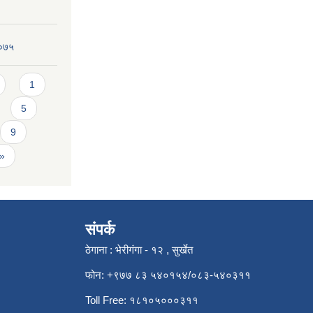
२०७५
1
5
9
 »
संपर्क
ठेगाना : भेरीगंगा - १२ , सुर्खेत
फोन: +९७७ ८३ ५४०१५४/०८३-५४०३११
Toll Free: १८१०५०००३११