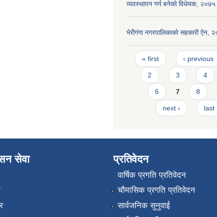
व्यवस्थापन गर्न बनेको विधेयक, २०७५
भेरीगंगा नगरपालिकाको सहकारी ऐन, 
Pages
« first
‹ previous
2
3
4
6
7
8
next ›
last
ासन सेवा
प्रतिवेदन
वार्षिक प्रगति प्रतिवेदन
ा
चौमासिक प्रगति प्रतिवेदन
र
सार्वजनिक सुनुवाई