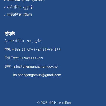
सार्वजनिक सुनुवाई
सार्वजनिक परीक्षण
संपर्क
ठेगाना : भेरीगंगा - १२ , सुर्खेत
फोन: +९७७ ८३ ५४०१५४/०८३-५४०३११
Toll Free: १८१०५०००३११
इमेल::
info@bherigangamun.gov.np
ito.bherigangamun@gmail.com
© 2026 भेरीगंगा नगरपालिका