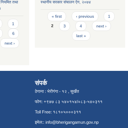
वन नियमित तथा
स्थानीय सरकार संचालन ऐन, २०७४
१
Pages
« first
‹ previous
1
1
2
3
4
next ›
6
last »
next ›
संपर्क
ठेगाना : भेरीगंगा - १२ , सुर्खेत
फोन: +९७७ ८३ ५४०१५४/०८३-५४०३११
Toll Free: १८१०५०००३११
इमेल::
info@bherigangamun.gov.np