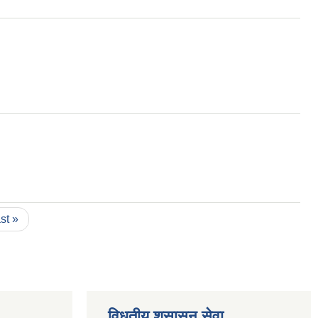
ast »
विधुतीय शुसासन सेवा