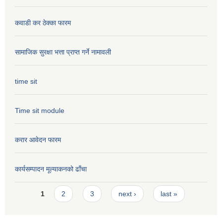
कवाडी कर ठेक्का फारम
सामाजिक सुरक्षा भत्ता प्राप्त गर्ने नामावली
time sit
Time sit module
करार आवेदन फारम
कार्यसम्पादन मूल्या‌कनको ढाँचा
Pages
1
2
3
next ›
last »