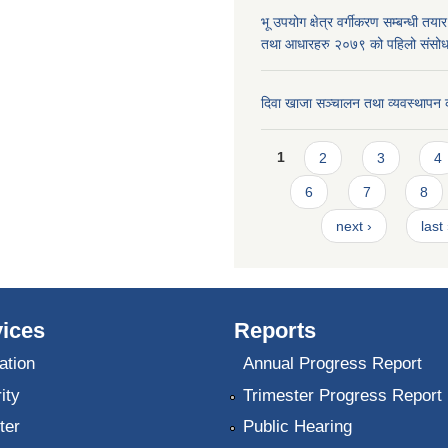
भू उपयोग क्षेत्र वर्गीकरण सम्बन्धी तय
तथा आधारहरु २०७९ को पहिलो संस
दिवा खाजा सञ्चालन तथा व्यवस्थापन 
Pages
1
2
3
4
6
7
8
next ›
last
ices
Reports
ation
Annual Progress Report
ity
Trimester Progress Report
ter
Public Hearing