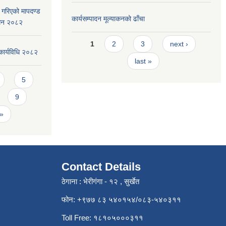
ार गरिएको मापदण्ड
कार्यसम्पादन मूल्या‌कनको ढाँचा
ोधन २०८२
Pages
1
2
3
next ›
कार्यविधि २०८२
last »
5
9
 »
Contact Details
ठेगाना : भेरीगंगा - १२ , सुर्खेत
फोन: +९७७ ८३ ५४०१५४/०८३-५४०३११
Toll Free: १८१०५०००३११