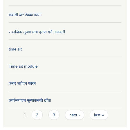
कवाडी कर ठेक्का फारम
सामाजिक सुरक्षा भत्ता प्राप्त गर्ने नामावली
time sit
Time sit module
करार आवेदन फारम
कार्यसम्पादन मूल्या‌कनको ढाँचा
Pages
1
2
3
next ›
last »