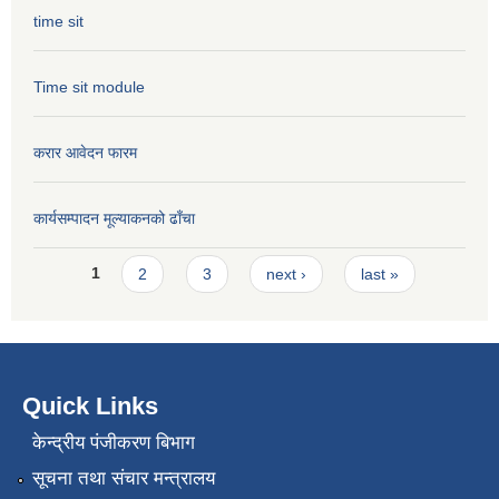
time sit
Time sit module
करार आवेदन फारम
कार्यसम्पादन मूल्या‌कनको ढाँचा
Pages
1
2
3
next ›
last »
Quick Links
केन्द्रीय पंजीकरण बिभाग
सूचना तथा संचार मन्त्रालय