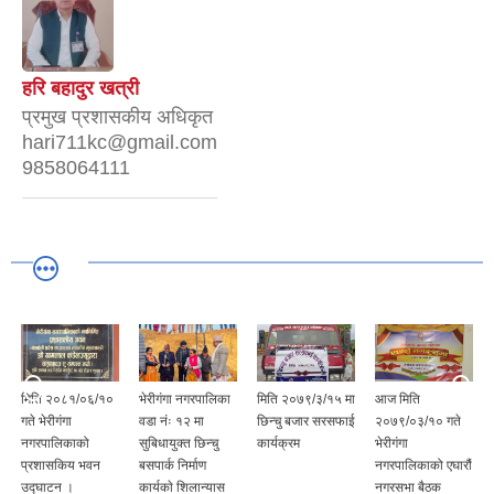
हरि बहादुर खत्री
प्रमुख प्रशासकीय अधिकृत
hari711kc@gmail.com
9858064111
मिति २०८१/०६/१०
भेरीगंगा नगरपालिका
मिति २०७९/३/१५ मा
आज मिति
गते भेरीगंगा
वडा नंः १२ मा
छिन्चु बजार सरसफाई
२०७९/०३/१० गते
नगरपालिकाको
सुबिधायुक्त छिन्चु
कार्यक्रम
भेरीगंगा
प्रशासकिय भवन
बसपार्क निर्माण
नगरपालिकाको एघारौं
उद्घाटन ।
कार्यकाे शिलान्यास
नगरसभा बैठक