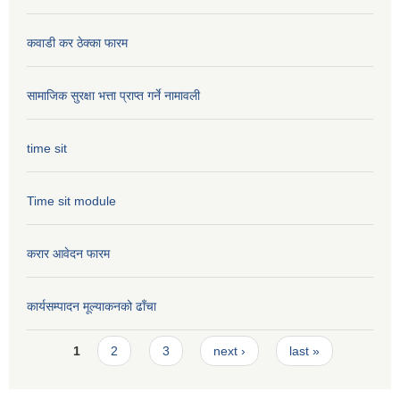
कवाडी कर ठेक्का फारम
सामाजिक सुरक्षा भत्ता प्राप्त गर्ने नामावली
time sit
Time sit module
करार आवेदन फारम
कार्यसम्पादन मूल्या‌कनको ढाँचा
Pages
1
2
3
next ›
last »