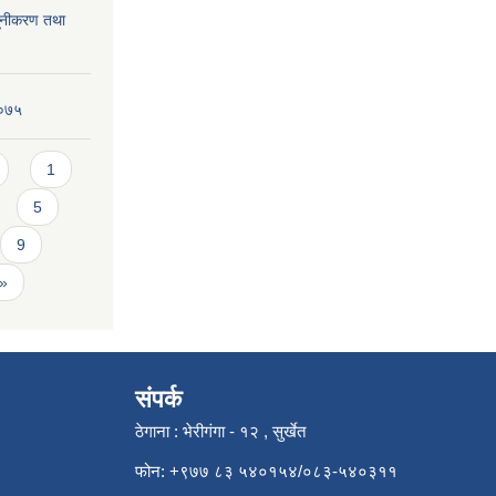
्यूनीकरण तथा
२०७५
1
5
9
 »
संपर्क
ठेगाना : भेरीगंगा - १२ , सुर्खेत
फोन: +९७७ ८३ ५४०१५४/०८३-५४०३११