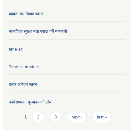
कवाडी कर ठेक्का फारम
सामाजिक सुरक्षा भत्ता प्राप्त गर्ने नामावली
time sit
Time sit module
करार आवेदन फारम
कार्यसम्पादन मूल्या‌कनको ढाँचा
Pages
1
2
3
next ›
last »