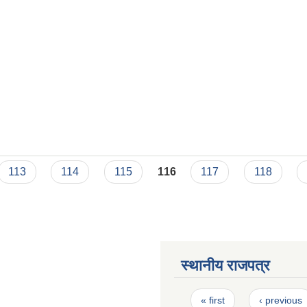
113
114
115
116
117
118
स्थानीय राजपत्र
Pages
« first
‹ previous